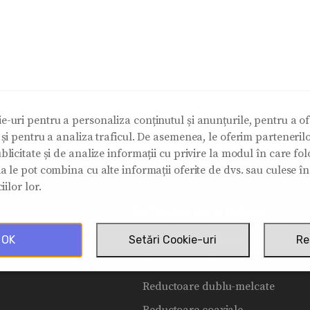
e-uri pentru a personaliza conținutul și anunțurile, pentru a ofe
e și pentru a analiza traficul. De asemenea, le oferim partenerilo
blicitate și de analize informații cu privire la modul în care folos
ia le pot combina cu alte informații oferite de dvs. sau culese î
iilor lor.
Categorii de produse
Reductoare melcate
OK
Setări Cookie-uri
Re
Reductoare cilindro-melcate
Reductoare dublu-melcate