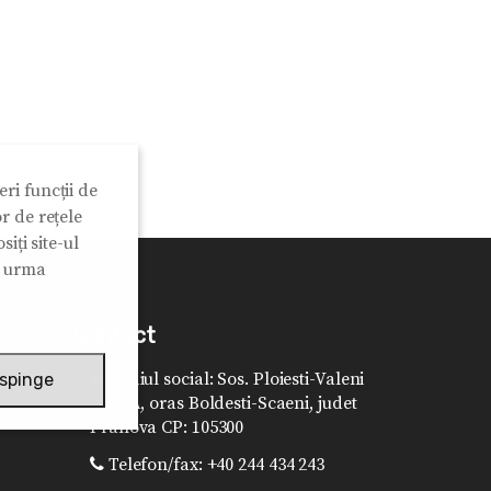
ri funcții de
r de rețele
iți site-ul
n urma
Contact
Sediul social: Sos. Ploiesti-Valeni
spinge
nr.29A, oras Boldesti-Scaeni, judet
Prahova CP: 105300
Telefon/fax: +40 244 434 243