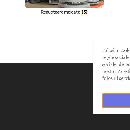
Reductoare melcate
(3)
Folosim cooki
rețele social
sociale, de pu
nostru. Aceșt
folosirii servic