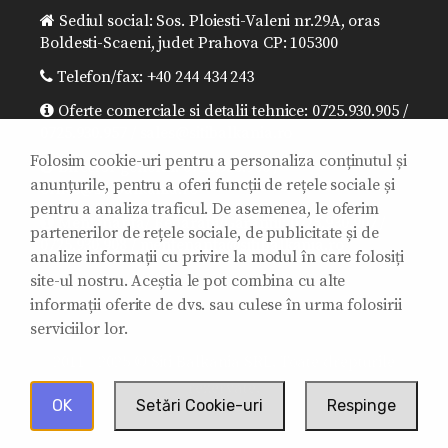
Sediul social: Sos. Ploiesti-Valeni nr.29A, oras
Boldesti-Scaeni, judet Prahova CP: 105300
Telefon/fax: +40 244 434 243
Oferte comerciale si detalii tehnice: 0725.930.905 /
0725.930.957 / sales@sitibalkania.ro
Folosim cookie-uri pentru a personaliza conținutul și
Director general: 0725.930.906 /
anunțurile, pentru a oferi funcții de rețele sociale și
office@sitibalkania.ro
pentru a analiza traficul. De asemenea, le oferim
Mentenanta/ Reparatii/Garantii: 0725.930.907 /
partenerilor de rețele sociale, de publicitate și de
0725.930.908 / mentenanta@sitibalkania.ro
analize informații cu privire la modul în care folosiți
site-ul nostru. Aceștia le pot combina cu alte
informații oferite de dvs. sau culese în urma folosirii
serviciilor lor.
2011 - 2025 © Siti Balkania SRL. Toate drepturile
rezervate.
OK
Setări Cookie-uri
Respinge