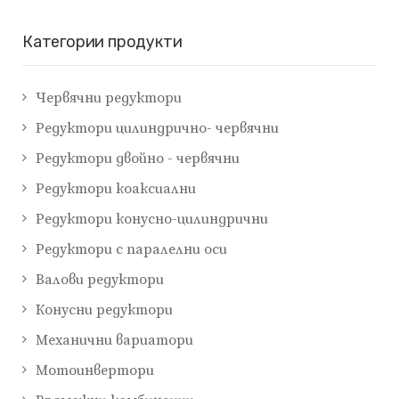
Категории продукти
Червячни редуктори
Редуктори цилиндрично- червячни
Редуктори двойно - червячни
Редуктори коаксиални
Редуктори конусно-цилиндрични
Редуктори с паралелни оси
Валови редуктори
Конусни редуктори
Механични вариатори
Мотоинвертори