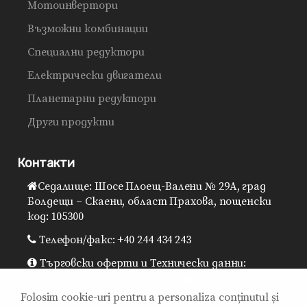
Мотоинвертори
Възможни комбинации
Специални редуктори
Електрически двигатели
Планетарни редуктори
Други продукти
Контакти
Седалище: Шосе Плоещ-Валени № 29A, град
Болдещи – Скаени, област Прахова, пощенски
код: 105300
Телефон/факс: +40 244 434 243
Търговски оферти и Технически данни:
0725.930.905 / 0725.930.957 / sales@sitibalkania.ro
Folosim cookie-uri pentru a personaliza conținutul și
Генерален директор: 0725.930.906 /