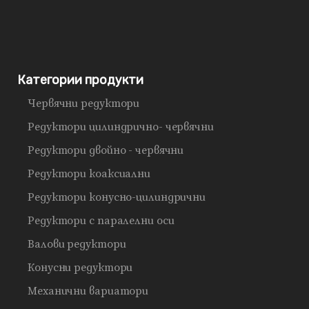
Категории продукти
Червячни редуктори
Редуктори цилиндрично- червячни
Редуктори двойно - червячни
Редуктори коаксиални
Редуктори конусно-цилиндрични
Редуктори с паралелни оси
Валови редуктори
Конусни редуктори
Механични вариатори