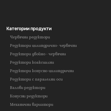
Категории продукти
Червячни редуктори
Редуктори цилиндрично- червячни
Редуктори двойно - червячни
Редуктори коаксиални
Редуктори конусно-цилиндрични
Редуктори с паралелни оси
Валови редуктори
Конусни редуктори
Механични вариатори