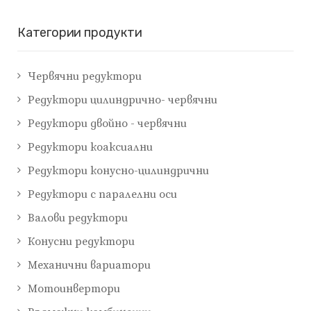
Категории продукти
Червячни редуктори
Редуктори цилиндрично- червячни
Редуктори двойно - червячни
Редуктори коаксиални
Редуктори конусно-цилиндрични
Редуктори с паралелни оси
Валови редуктори
Конусни редуктори
Механични вариатори
Мотоинвертори