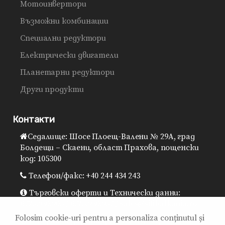
Мотоинвертори
Възможни комбинации
Специални редуктори
Електрически двигатели
Планетарни редуктори
Други продукти
Контакти
Седалище: Шосе Плоещ-Валени № 29A, град
Болдещи – Скаени, област Прахова, пощенски
код: 105300
Телефон/факс: +40 244 434 243
Търговски оферти и Технически данни:
0725.930.905 / 0725.930.957 / sales@sitibalkania.ro
Folosim cookie-uri pentru a personaliza conținutul și
Генерален директор: 0725.930.906 /