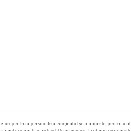
e-uri pentru a personaliza conținutul și anunțurile, pentru a ofe
e și pentru a analiza traficul. De asemenea, le oferim partenerilo