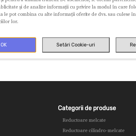
blicitate și de analize informații cu privire la modul în care folos
ia le pot combina cu alte informații oferite de dvs. sau culese î
iilor lor.
OK
Setări Cookie-uri
Re
Categorii de produse
Reductoare melcate
Reductoare cilindro-melcate