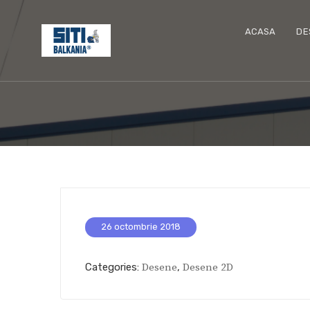
ACASA
DE
26 octombrie 2018
Categories:
Desene
,
Desene 2D