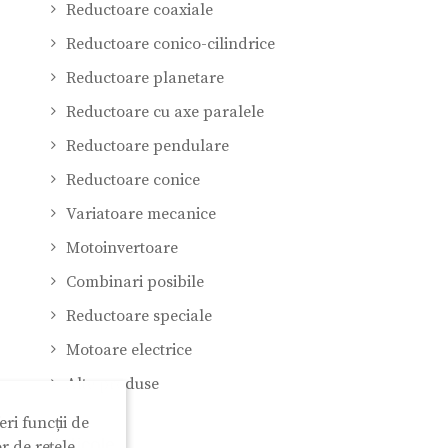
Reductoare coaxiale
Reductoare conico-cilindrice
Reductoare planetare
Reductoare cu axe paralele
Reductoare pendulare
Reductoare conice
Variatoare mecanice
Motoinvertoare
Combinari posibile
Reductoare speciale
Motoare electrice
Alte produse
ri funcții de
Articole
r de rețele