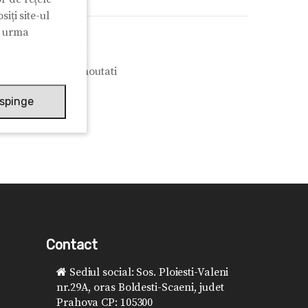
iți site-ul
n urma
Noutati
Arhiva noutati
spinge
Contact
Sediul social: Sos. Ploiesti-Valeni
nr.29A, oras Boldesti-Scaeni, judet
Prahova CP: 105300