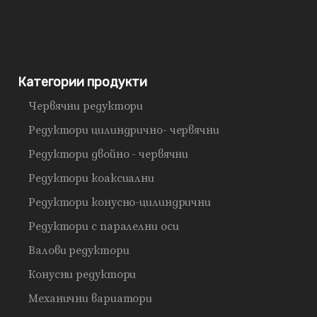
Категории продукти
Червячни редуктори
Редуктори цилиндрично- червячни
Редуктори двойно - червячни
Редуктори коаксиални
Редуктори конусно-цилиндрични
Редуктори с паралелни оси
Валови редуктори
Конусни редуктори
Механични вариатори