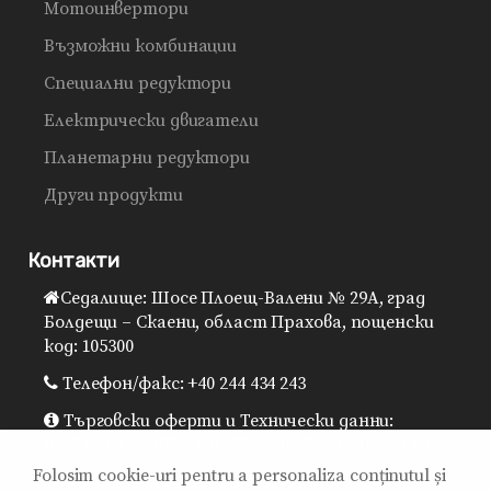
Мотоинвертори
Възможни комбинации
Специални редуктори
Електрически двигатели
Планетарни редуктори
Други продукти
Контакти
Седалище: Шосе Плоещ-Валени № 29A, град
Болдещи – Скаени, област Прахова, пощенски
код: 105300
Телефон/факс: +40 244 434 243
Търговски оферти и Технически данни:
0725.930.905 / 0725.930.957 / sales@sitibalkania.ro
Folosim cookie-uri pentru a personaliza conținutul și
Генерален директор: 0725.930.906 /