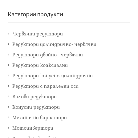
Категории продукти
Червячни редуктори
Редуктори цилиндрично- червячни
Редуктори двойно - червячни
Редуктори коаксиални
Редуктори конусно-цилиндрични
Редуктори с паралелни оси
Валови редуктори
Конусни редуктори
Механични вариатори
Мотоинвертори