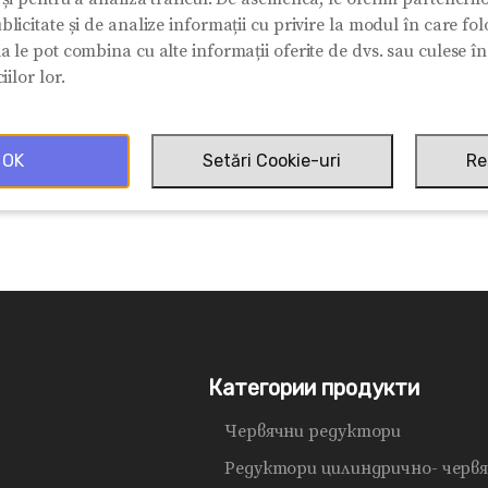
blicitate și de analize informații cu privire la modul în care folos
ia le pot combina cu alte informații oferite de dvs. sau culese î
iilor lor.
OK
Setări Cookie-uri
Re
Категории продукти
Червячни редуктори
Редуктори цилиндрично- черв