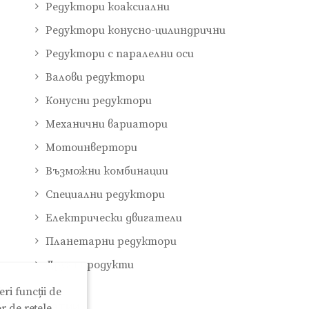
Редуктори коаксиални
Редуктори конусно-цилиндрични
Редуктори с паралелни оси
Валови редуктори
Конусни редуктори
Механични вариатори
Мотоинвертори
Възможни комбинации
Специални редуктори
Електрически двигатели
Планетарни редуктори
Други продукти
ri funcții de
Cтатии
r de rețele