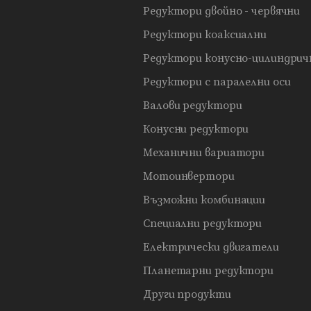
Редуктори двойно - червячни
Редуктори коаксиални
Редуктори конусно-цилиндрич
Редуктори с паралелни оси
Валови редуктори
Конусни редуктори
Механични вариатори
Мотоинвертори
Възможни комбинации
Специални редуктори
Електрически двигатели
Планетарни редуктори
Други продукти