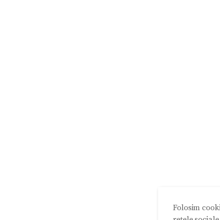
Folosim cooki
rețele social