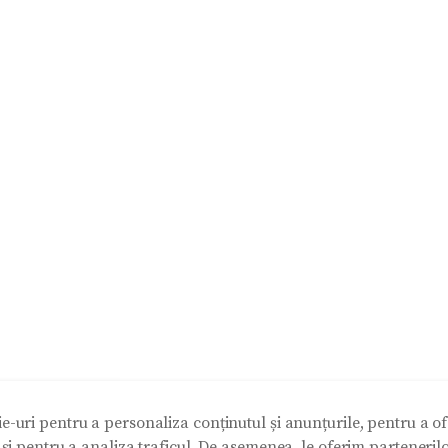
e-uri pentru a personaliza conținutul și anunțurile, pentru a ofe
e și pentru a analiza traficul. De asemenea, le oferim partenerilo