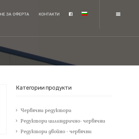
НЕ ЗА ОФЕРТА
КОНТАКТИ
Категории продукти
Червячни редуктори
Редуктори цилиндрично- червячни
Редуктори двойно - червячни