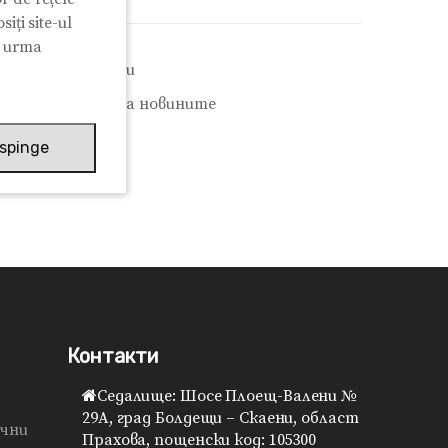
iți site-ul
n urma
Новости
Архив на новините
spinge
Контакти
Седалище: Шосе Плоещ-Валени №
29A, град Болдещи – Скаени, област
ячни
Прахова, пощенски код: 105300