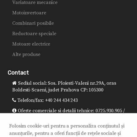
Variatoare mecanice
Motoinvertoare
Combinari posibile
Reductoare speciale
Motoare electrice
Alte produse
Contact
Sediul social: Sos. Ploiesti-Valeni nr.29A, oras
Boldesti-Scaeni, judet Prahova CP: 105300
Telefon/fax: +40 244 434 243
Oferte comerciale si detalii tehnice: 0725.930.905 /
0725.930.957 / sales@sitibalkania.ro
Folosim cookie-uri pentru a personaliza conținutul și
Director general: 0725.930.906 /
anunțurile, pentru a oferi funcții de rețele sociale și
office@sitibalkania.ro