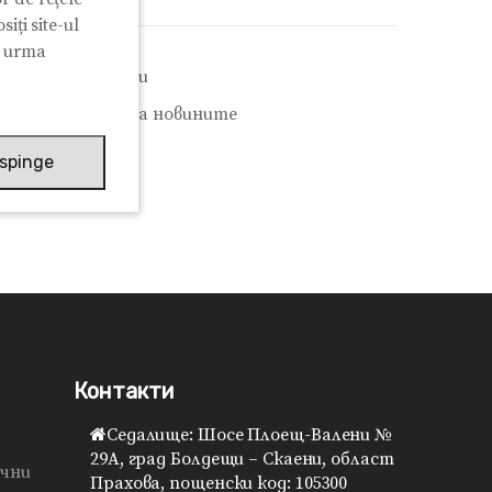
iți site-ul
n urma
Новости
Архив на новините
spinge
Контакти
Седалище: Шосе Плоещ-Валени №
29A, град Болдещи – Скаени, област
ячни
Прахова, пощенски код: 105300