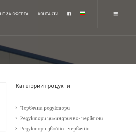
НЕ ЗА ОФЕРТА
КОНТАКТИ
Категории продукти
Червячни редуктори
Редуктори цилиндрично- червячни
Редуктори двойно - червячни