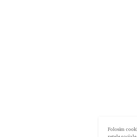
Folosim cooki
rețele social