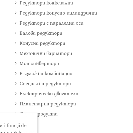
Редуктори коаксиални
Редуктори конусно-цилиндрични
Редуктори с паралелни оси
Валови редуктори
Конусни редуктори
Механични вариатори
Мотоинвертори
Възможни комбинации
Специални редуктори
Електрически двигатели
Планетарни редуктори
Други продукти
ri funcții de
Cтатии
r de rețele