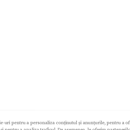
e-uri pentru a personaliza conținutul și anunțurile, pentru a ofe
e și pentru a analiza traficul. De asemenea, le oferim partenerilo