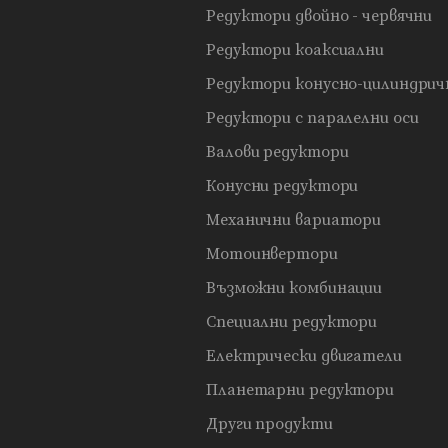
Редуктори двойно - червячни
Редуктори коаксиални
Редуктори конусно-цилиндрич
Редуктори с паралелни оси
Валови редуктори
Конусни редуктори
Механични вариатори
Мотоинвертори
Възможни комбинации
Специални редуктори
Електрически двигатели
Планетарни редуктори
Други продукти