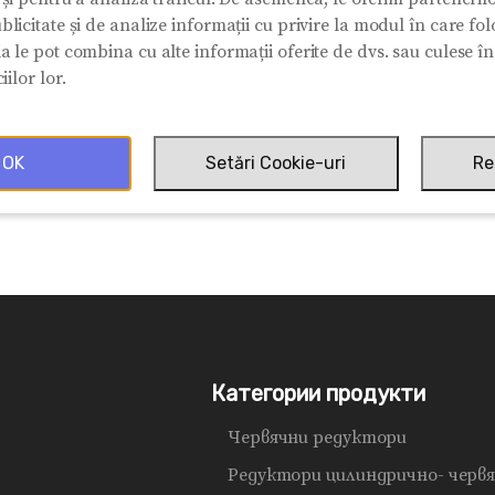
blicitate și de analize informații cu privire la modul în care folos
ia le pot combina cu alte informații oferite de dvs. sau culese î
iilor lor.
OK
Setări Cookie-uri
Re
Категории продукти
Червячни редуктори
Редуктори цилиндрично- черв