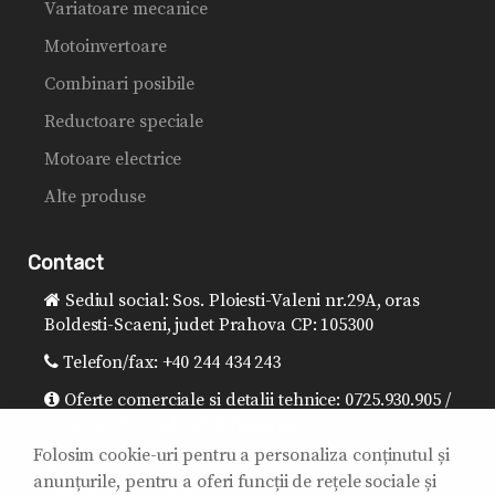
Variatoare mecanice
Motoinvertoare
Combinari posibile
Reductoare speciale
Motoare electrice
Alte produse
Contact
Sediul social: Sos. Ploiesti-Valeni nr.29A, oras
Boldesti-Scaeni, judet Prahova CP: 105300
Telefon/fax: +40 244 434 243
Oferte comerciale si detalii tehnice: 0725.930.905 /
0725.930.957 / sales@sitibalkania.ro
Folosim cookie-uri pentru a personaliza conținutul și
Director general: 0725.930.906 /
anunțurile, pentru a oferi funcții de rețele sociale și
office@sitibalkania.ro