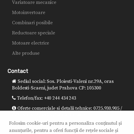
Variatoare mecanice
Motoinvertoare
Combinari posibile
Reductoare speciale
Motoare electrice
Alte produse
Contact
Sediul social: Sos. Ploiesti-Valeni nr.29A, oras
Boldesti-Scaeni, judet Prahova CP: 105300
Telefon/fax: +40 244 434 243
Oferte comerciale si detalii tehnice: 0725.930.905 /
0725.930.957 / sales@sitibalkania.ro
Folosim cookie-uri pentru a personaliza conținutul și
Director general: 0725.930.906 /
anunțurile, pentru a oferi funcții de rețele sociale și
office@sitibalkania.ro