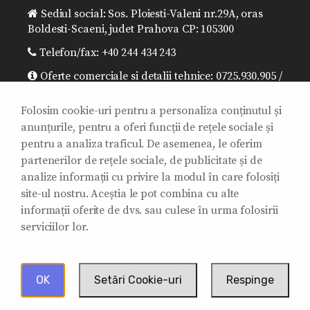
Sediul social: Sos. Ploiesti-Valeni nr.29A, oras
Boldesti-Scaeni, judet Prahova CP: 105300
Telefon/fax: +40 244 434 243
Oferte comerciale si detalii tehnice: 0725.930.905 /
0725.930.957 / sales@sitibalkania.ro
Folosim cookie-uri pentru a personaliza conținutul și
Director general: 0725.930.906 /
anunțurile, pentru a oferi funcții de rețele sociale și
office@sitibalkania.ro
pentru a analiza traficul. De asemenea, le oferim
Mentenanta/ Reparatii/Garantii: 0725.930.907 /
partenerilor de rețele sociale, de publicitate și de
0725.930.908 / mentenanta@sitibalkania.ro
analize informații cu privire la modul în care folosiți
site-ul nostru. Aceștia le pot combina cu alte
informații oferite de dvs. sau culese în urma folosirii
serviciilor lor.
2011 - 2025 © Siti Balkania SRL. Toate drepturile
rezervate.
OK
Setări Cookie-uri
Respinge