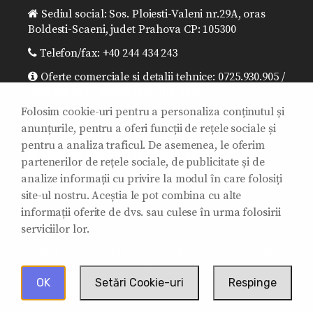
Sediul social: Sos. Ploiesti-Valeni nr.29A, oras
Boldesti-Scaeni, judet Prahova CP: 105300
Telefon/fax: +40 244 434 243
Oferte comerciale si detalii tehnice: 0725.930.905 /
0725.930.957 / sales@sitibalkania.ro
Folosim cookie-uri pentru a personaliza conținutul și
Director general: 0725.930.906 /
anunțurile, pentru a oferi funcții de rețele sociale și
office@sitibalkania.ro
pentru a analiza traficul. De asemenea, le oferim
Mentenanta/ Reparatii/Garantii: 0725.930.907 /
partenerilor de rețele sociale, de publicitate și de
0725.930.908 / mentenanta@sitibalkania.ro
analize informații cu privire la modul în care folosiți
site-ul nostru. Aceștia le pot combina cu alte
informații oferite de dvs. sau culese în urma folosirii
serviciilor lor.
2011 - 2025 © Siti Balkania SRL. Toate drepturile
rezervate.
OK
Setări Cookie-uri
Respinge