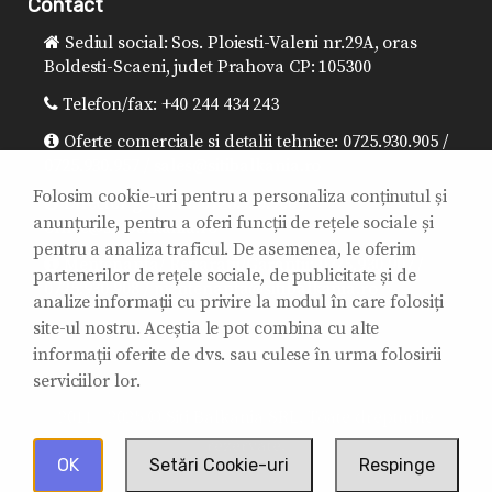
Contact
Sediul social: Sos. Ploiesti-Valeni nr.29A, oras
Boldesti-Scaeni, judet Prahova CP: 105300
Telefon/fax: +40 244 434 243
Oferte comerciale si detalii tehnice: 0725.930.905 /
0725.930.957 / sales@sitibalkania.ro
Folosim cookie-uri pentru a personaliza conținutul și
Director general: 0725.930.906 /
anunțurile, pentru a oferi funcții de rețele sociale și
office@sitibalkania.ro
pentru a analiza traficul. De asemenea, le oferim
Mentenanta/ Reparatii/Garantii: 0725.930.907 /
partenerilor de rețele sociale, de publicitate și de
0725.930.908 / mentenanta@sitibalkania.ro
analize informații cu privire la modul în care folosiți
site-ul nostru. Aceștia le pot combina cu alte
informații oferite de dvs. sau culese în urma folosirii
serviciilor lor.
2011 - 2025 © Siti Balkania SRL. Toate drepturile
rezervate.
OK
Setări Cookie-uri
Respinge