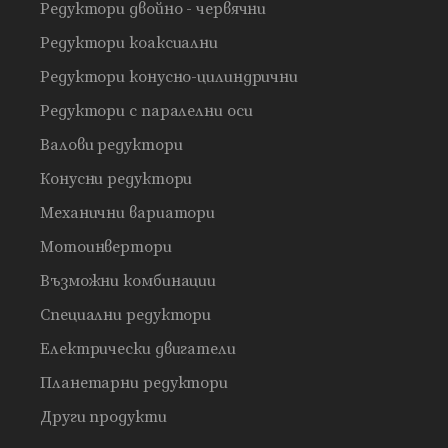
Редуктори двойно - червячни
Редуктори коаксиални
Редуктори конусно-цилиндрични
Редуктори с паралелни оси
Валови редуктори
Конусни редуктори
Механични вариатори
Мотоинвертори
Възможни комбинации
Специални редуктори
Електрически двигатели
Планетарни редуктори
Други продукти