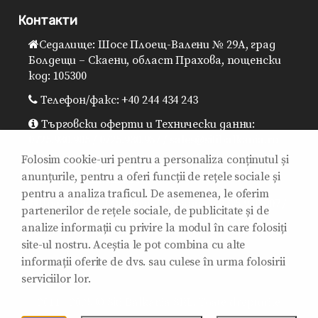
Контакти
Седалище: Шосе Плоещ-Валени № 29A, град
Болдещи – Скаени, област Прахова, пощенски
код: 105300
Телефон/факс: +40 244 434 243
Търговски оферти и Технически данни:
0725.930.905 / 0725.930.957 / sales@sitibalkania.ro
Folosim cookie-uri pentru a personaliza conținutul și
Генерален директор: 0725.930.906 /
anunțurile, pentru a oferi funcții de rețele sociale și
office@sitibalkania.ro
pentru a analiza traficul. De asemenea, le oferim
Поддръжка / Сервизи / Гаранция: 0725.930.907 /
partenerilor de rețele sociale, de publicitate și de
0725.930.908 / mentenanta@sitibalkania.ro
analize informații cu privire la modul în care folosiți
site-ul nostru. Aceștia le pot combina cu alte
informații oferite de dvs. sau culese în urma folosirii
serviciilor lor.
2011 - 2025 © Siti Balkania SRL. Toate drepturile