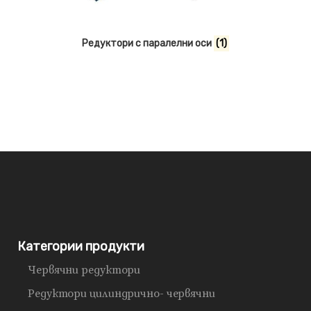
Редуктори с паралелни оси
(1)
Категории продукти
Червячни редуктори
Редуктори цилиндрично- червячни