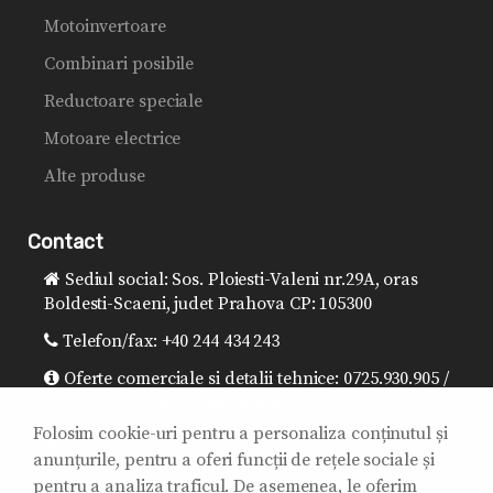
Motoinvertoare
Combinari posibile
Reductoare speciale
Motoare electrice
Alte produse
Contact
Sediul social: Sos. Ploiesti-Valeni nr.29A, oras
Boldesti-Scaeni, judet Prahova CP: 105300
Telefon/fax: +40 244 434 243
Oferte comerciale si detalii tehnice: 0725.930.905 /
0725.930.957 / sales@sitibalkania.ro
Folosim cookie-uri pentru a personaliza conținutul și
Director general: 0725.930.906 /
anunțurile, pentru a oferi funcții de rețele sociale și
office@sitibalkania.ro
pentru a analiza traficul. De asemenea, le oferim