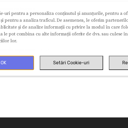
ртящ се клапан
e-uri pentru a personaliza conținutul și anunțurile, pentru a ofe
e și pentru a analiza traficul. De asemenea, le oferim partenerilo
апан
blicitate și de analize informații cu privire la modul în care folos
ia le pot combina cu alte informații oferite de dvs. sau culese î
езпрашителни филтри
iilor lor.
нтови транспортьори
OK
Setări Cookie-uri
Re
рижни транспортьори