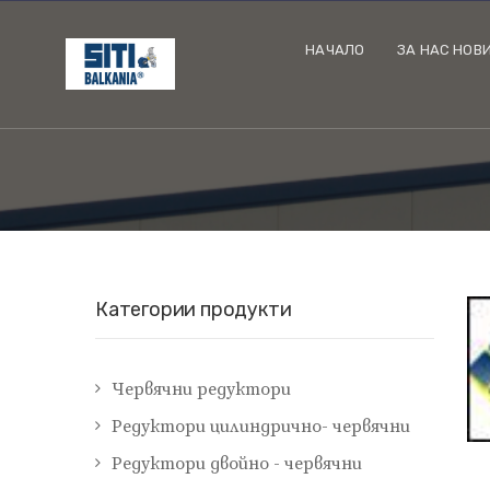
НАЧАЛО
ЗА НАС НОВ
Категории продукти
Червячни редуктори
Редуктори цилиндрично- червячни
Редуктори двойно - червячни