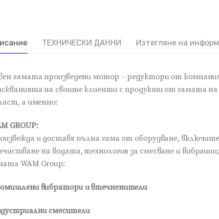
исание
ТЕХНИЧЕСКИ ДАННИ
Изтегляне на инфор
вен гамата произведени мотор – редуктори от компани
искванията на своите клиенти с продукти от гамата н
ласт, а именно:
M GROUP:
оизвежда и доставя пълна гама от оборудване, включит
ечистване на водата, технология за смесване и вибрации
мата WAM Group:
омишлени вибратори и втечненители
дустриални смесители