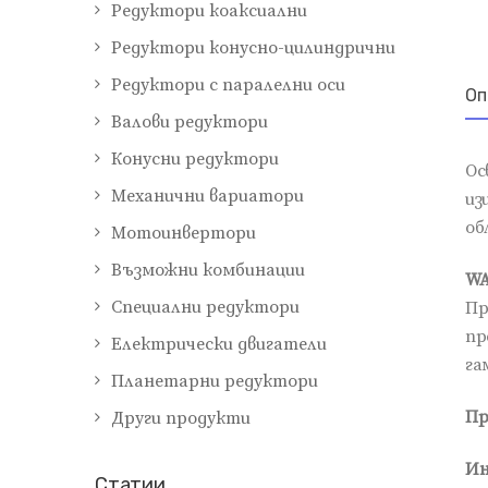
Редуктори коаксиални
Редуктори конусно-цилиндрични
Редуктори с паралелни оси
Оп
Валови редуктори
Конусни редуктори
Ос
Механични вариатори
из
об
Мотоинвертори
Възможни комбинации
WA
Специални редуктори
Пр
пр
Електрически двигатели
га
Планетарни редуктори
Пр
Други продукти
Ин
Cтатии