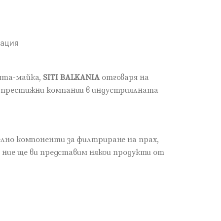
мация
ята-майка,
SITI BALKANIA
отговаря на
а престижни компании в индустриялната
елно компоненти за филтриране на прах,
; ние ще ви представим някои продукти от