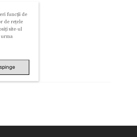
ri funcții de
r de rețele
iți site-ul
n urma
spinge