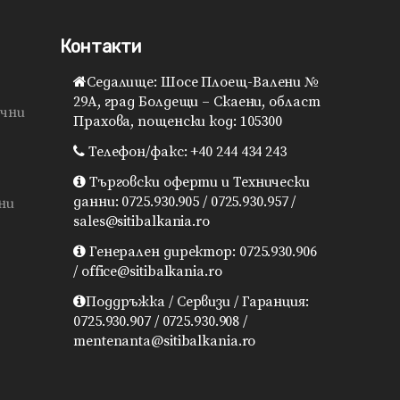
Контакти
Седалище: Шосе Плоещ-Валени №
29A, град Болдещи – Скаени, област
ячни
Прахова, пощенски код: 105300
Телефон/факс: +40 244 434 243
Търговски оферти и Технически
данни: 0725.930.905 / 0725.930.957 /
ни
sales@sitibalkania.ro
Генерален директор: 0725.930.906
/ office@sitibalkania.ro
Поддръжка / Сервизи / Гаранция:
0725.930.907 / 0725.930.908 /
mentenanta@sitibalkania.ro