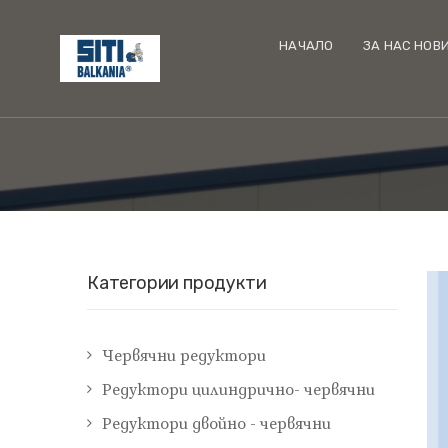
НАЧАЛО
ЗА НАС НОВ
Категории продукти
Червячни редуктори
Редуктори цилиндрично- червячни
Редуктори двойно - червячни