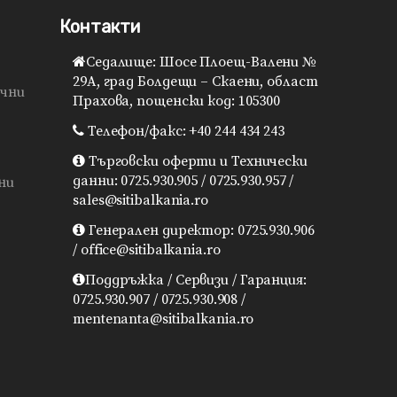
Контакти
Седалище: Шосе Плоещ-Валени №
29A, град Болдещи – Скаени, област
ячни
Прахова, пощенски код: 105300
Телефон/факс: +40 244 434 243
Търговски оферти и Технически
данни: 0725.930.905 / 0725.930.957 /
ни
sales@sitibalkania.ro
Генерален директор: 0725.930.906
/ office@sitibalkania.ro
Поддръжка / Сервизи / Гаранция:
0725.930.907 / 0725.930.908 /
mentenanta@sitibalkania.ro