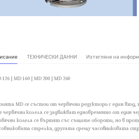
исание
ТЕХНИЧЕСКИ ДАННИ
Изтегляне на инфор
 126 |
MD 160 |
MD 200 |
MD 260
рията MD се състои от червячни редуктори с един вход, н
е червячни колела се задвижват едновременно от един че
рвячни колела се въртят със същите обороти, но в прот
совниковата стрелка, другата срещу часовниковата стр