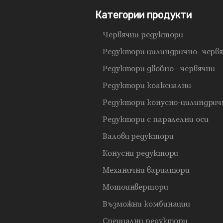
Категории продукти
Червячни редуктори
Редуктори цилиндрично- черв
Редуктори двойно - червячни
Редуктори коаксиални
Редуктори конусно-цилиндрич
Редуктори с паралелни оси
Валови редуктори
Конусни редуктори
Механични вариатори
Мотоинвертори
Възможни комбинации
Специални редуктори