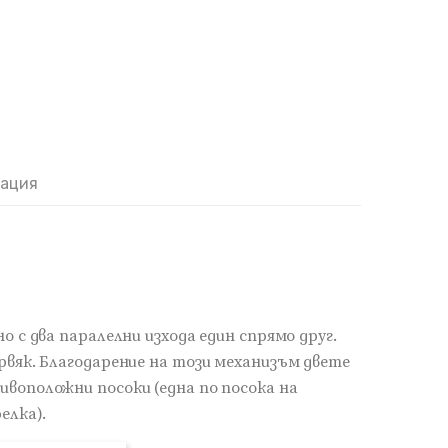
мация
о с два паралелни изхода един спрямо друг.
рвяк. Благодарение на този механизъм двете
ивоположни посоки (една по посока на
елка).