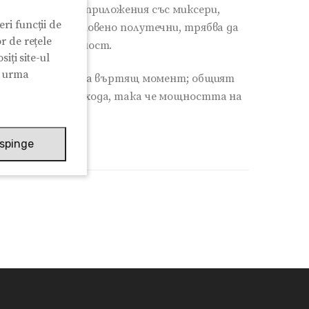
D подходящи за приложения със миксери,
ri funcții de
ериалите, обикновено полутечни, трябва да
r de rețele
овата промишленост.
iți site-ul
n urma
но колело възниква въртящ момент; общият
те двойки на изхода, така че мощността на
spinge