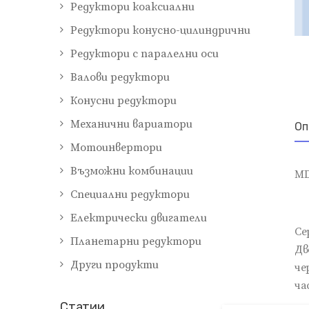
Редуктори коаксиални
Редуктори конусно-цилиндрични
Редуктори с паралелни оси
Валови редуктори
Конусни редуктори
Механични вариатори
Оп
Мотоинвертори
Възможни комбинации
MD
Специални редуктори
Електрически двигатели
Се
Планетарни редуктори
Дв
Други продукти
че
ча
Cтатии