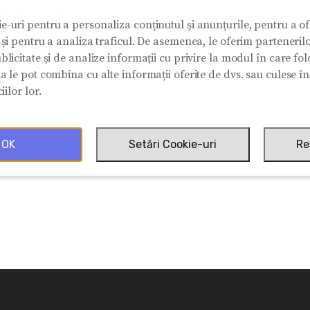
зи тип на функциониране прави червячните редуктори M
e-uri pentru a personaliza conținutul și anunțurile, pentru a ofe
ркалки, за всички приложения, където веществата / мат
e și pentru a analiza traficul. De asemenea, le oferim partenerilo
дат миксирани или смесени, особено в хранително-вкус
blicitate și de analize informații cu privire la modul în care folos
ia le pot combina cu alte informații oferite de dvs. sau culese î
зависимост от мястото им на прилагане, при всяко зъб
iilor lor.
ртящ момент на редуктора се състои от сумата от две
игателя се избира според този фактор.
OK
Setări Cookie-uri
Re