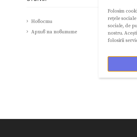
То
Folosim cooki
бъ
rețele social
бъ
Новости
sociale, de pu
Архив на новините
nostru. Aceșt
В 
folosirii servic
въ
дв