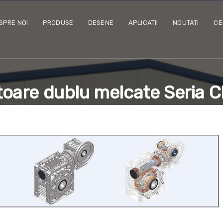
SPRE NOI
PRODUSE
DESENE
APLICATII
NOUTATI
CE
oare dublu melcate Seria 