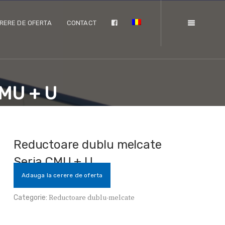
RERE DE OFERTA
CONTACT
CMU + U
Reductoare dublu melcate
Seria CMU + U
Adauga la cerere de oferta
Categorie:
Reductoare dublu-melcate