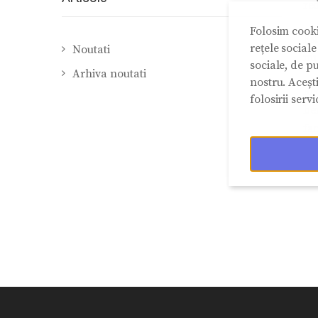
red
Folosim cooki
Es
rețele social
Noutati
nu 
sociale, de pu
Arhiva noutati
nostru. Aceșt
Re
folosirii servic
be
fac