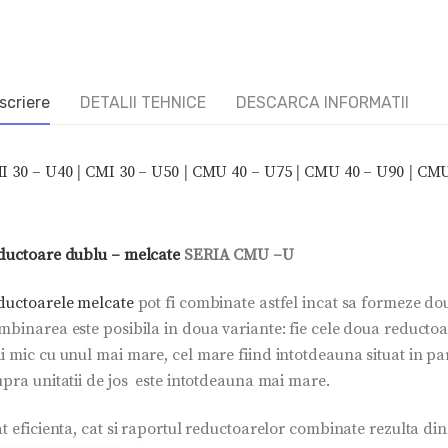
scriere
DETALII TEHNICE
DESCARCA INFORMATII
I 30 – U40
|
CMI 30 – U50
|
CMU 40 – U75
|
CMU 40 – U90
|
CMU
ductoare dublu – melcate
SERIA CMU –U
ductoarele melcate
pot fi combinate astfel incat sa formeze do
mbinarea este posibila in doua variante: fie cele doua reductoa
i mic cu unul mai mare, cel mare fiind intotdeauna situat in pa
upra unitatii de jos este intotdeauna mai mare.
t eficienta, cat si raportul reductoarelor combinate rezulta din