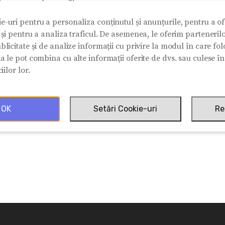
uctoare melcate utilizate.
e-uri pentru a personaliza conținutul și anunțurile, pentru a ofe
te obligatoriu ca alegerea reductoarelor ce urmeaza a fi combin
e și pentru a analiza traficul. De asemenea, le oferim partenerilo
in raport cu puterea de intrare.
blicitate și de analize informații cu privire la modul în care folos
ia le pot combina cu alte informații oferite de dvs. sau culese î
ductoarele melcate
sunt utilizabile in multe domenii industrial
iilor lor.
nzi transportoare cu curea sau benzi transportoare in general, 
ut paine, masini de ambalat, tipografii, automatizari industrial
OK
Setări Cookie-uri
Re