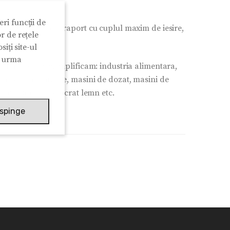
ri funcții de
ate sa se faca in raport cu cuplul maxim de iesire,
r de rețele
iți site-ul
n urma
e, dintre care exemplificam: industria alimentara,
mixere, agitatoare, masini de dozat, masini de
e, masini de prelucrat lemn etc.
spinge