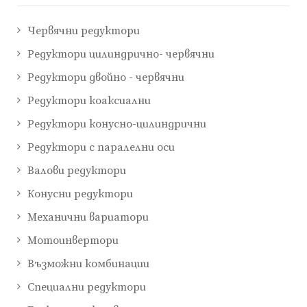
Червячни редуктори
Редуктори цилиндрично- червячни
Редуктори двойно - червячни
Редуктори коаксиални
Редуктори конусно-цилиндрични
Редуктори с паралелни оси
Валови редуктори
Конусни редуктори
Механични вариатори
Мотоинвертори
Възможни комбинации
Специални редуктори