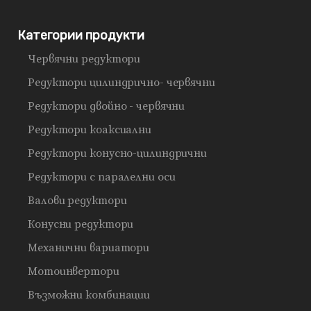
Категории продукти
Червячни редуктори
Редуктори цилиндрично- червячни
Редуктори двойно - червячни
Редуктори коаксиални
Редуктори конусно-цилиндрични
Редуктори с паралелни оси
Валови редуктори
Конусни редуктори
Механични вариатори
Мотоинвертори
Възможни комбинации