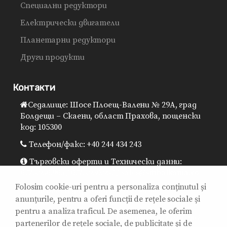
Специални редуктори
Електрически двигатели
Планетарни редуктори
Други продукти
Контакти
Седалище: Шосе Плоещ-Валени № 29A, град
Болдещи – Скаени, област Прахова, пощенски
код: 105300
Телефон/факс: +40 244 434 243
Търговски оферти и Технически данни:
0725.930.905 / 0725.930.957 / sales@sitibalkania.ro
Folosim cookie-uri pentru a personaliza conținutul și
Генерален директор: 0725.930.906 /
anunțurile, pentru a oferi funcții de rețele sociale și
office@sitibalkania.ro
pentru a analiza traficul. De asemenea, le oferim
Поддръжка / Сервизи / Гаранция: 0725.930.907 /
partenerilor de rețele sociale, de publicitate și de