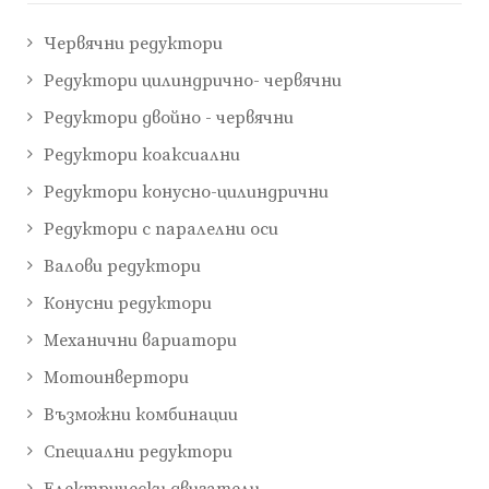
Червячни редуктори
Редуктори цилиндрично- червячни
Редуктори двойно - червячни
Редуктори коаксиални
Редуктори конусно-цилиндрични
Редуктори с паралелни оси
Валови редуктори
Конусни редуктори
Механични вариатори
Мотоинвертори
Възможни комбинации
Специални редуктори
Електрически двигатели