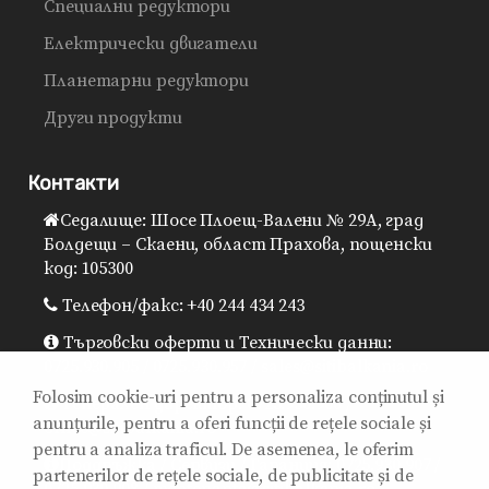
Специални редуктори
Електрически двигатели
Планетарни редуктори
Други продукти
Контакти
Седалище: Шосе Плоещ-Валени № 29A, град
Болдещи – Скаени, област Прахова, пощенски
код: 105300
Телефон/факс: +40 244 434 243
Търговски оферти и Технически данни:
0725.930.905 / 0725.930.957 / sales@sitibalkania.ro
Folosim cookie-uri pentru a personaliza conținutul și
Генерален директор: 0725.930.906 /
anunțurile, pentru a oferi funcții de rețele sociale și
office@sitibalkania.ro
pentru a analiza traficul. De asemenea, le oferim
Поддръжка / Сервизи / Гаранция: 0725.930.907 /
partenerilor de rețele sociale, de publicitate și de
0725.930.908 / mentenanta@sitibalkania.ro