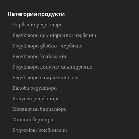
Категории продукти
Червячни редуктори
Редуктори цилиндрично- червячни
Редуктори двойно - червячни
Редуктори коаксиални
Редуктори конусно-цилиндрични
Редуктори с паралелни оси
Валови редуктори
Конусни редуктори
Механични вариатори
Мотоинвертори
Възможни комбинации