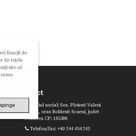
ri funcții de
r de rețele
iți site-ul
n urma
Contact
Sediul social: Sos. Ploiesti-Valeni
spinge
nr.29A, oras Boldesti-Scaeni, judet
Prahova CP: 105300
Telefon/fax: +40 244 434 243