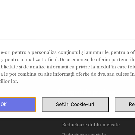
e-uri pentru a personaliza conținutul și anunțurile, pentru a ofe
e și pentru a analiza traficul. De asemenea, le oferim partenerilo
blicitate și de analize informații cu privire la modul în care folos
ia le pot combina cu alte informații oferite de dvs. sau culese î
iilor lor.
Categorii de produse
Reductoare melcate
OK
Setări Cookie-uri
Re
Reductoare cilindro-melcate
Reductoare dublu-melcate