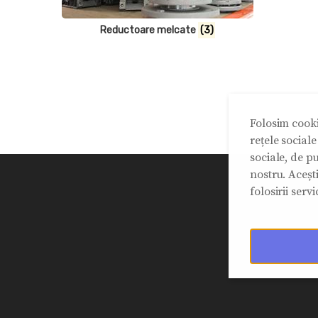
Reductoare melcate
(3)
Folosim cooki
rețele social
sociale, de pu
nostru. Aceșt
folosirii servic