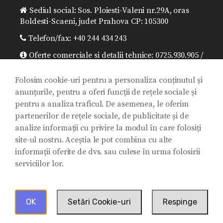
Sediul social: Sos. Ploiesti-Valeni nr.29A, oras
Boldesti-Scaeni, judet Prahova CP: 105300
Telefon/fax: +40 244 434 243
Oferte comerciale si detalii tehnice: 0725.930.905 /
0725.930.957 / sales@sitibalkania.ro
Folosim cookie-uri pentru a personaliza conținutul și
Director general: 0725.930.906 /
anunțurile, pentru a oferi funcții de rețele sociale și
office@sitibalkania.ro
pentru a analiza traficul. De asemenea, le oferim
Mentenanta/ Reparatii/Garantii: 0725.930.907 /
partenerilor de rețele sociale, de publicitate și de
0725.930.908 / mentenanta@sitibalkania.ro
analize informații cu privire la modul în care folosiți
site-ul nostru. Aceștia le pot combina cu alte
informații oferite de dvs. sau culese în urma folosirii
serviciilor lor.
2011 - 2025 © Siti Balkania SRL. Toate drepturile
rezervate.
OK
Setări Cookie-uri
Respinge