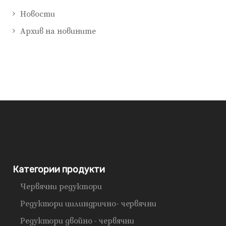
Новости
Архив на новините
Категории продукти
Червячни редуктори
Редуктори цилиндрично- червячни
Редуктори двойно - червячни