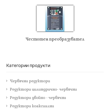
Честотен преобразувател
Категории продукти
Червячни редуктори
Редуктори цилиндрично- червячни
Редуктори двойно - червячни
Редуктори коаксиални