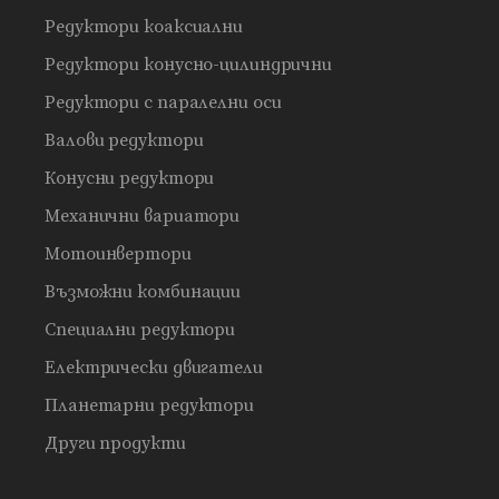
Редуктори коаксиални
Редуктори конусно-цилиндрични
Редуктори с паралелни оси
Валови редуктори
Конусни редуктори
Механични вариатори
Мотоинвертори
Възможни комбинации
Специални редуктори
Електрически двигатели
Планетарни редуктори
Други продукти