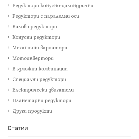
Редуктори конусно-цилиндрични
Редуктори с паралелни оси
Валови редуктори
Конусни редуктори
Механични вариатори
Мотоинвертори
Възможни комбинации
Специални редуктори
Електрически двигатели
Планетарни редуктори
Други продукти
Cтатии