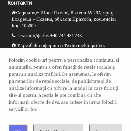
Контакти
Седалище: Шосе Плоещ-Валени № 29A, град
Болдещи – Скаени, област Прахова, пощенски
код: 105300
Телефон/факс: +40 244 434 243
Търговски оферти и Технически данни:
0725.930.905 / 0725.930.957 / sales@sitibalkania.ro
Folosim cookie-uri pentru a personaliza conținutul și
Генерален директор: 0725.930.906 /
anunțurile, pentru a oferi funcții de rețele sociale și
office@sitibalkania.ro
pentru a analiza traficul. De asemenea, le oferim
Поддръжка / Сервизи / Гаранция: 0725.930.907 /
partenerilor de rețele sociale, de publicitate și de
0725.930.908 / mentenanta@sitibalkania.ro
analize informații cu privire la modul în care folosiți
site-ul nostru. Aceștia le pot combina cu alte
informații oferite de dvs. sau culese în urma folosirii
serviciilor lor.
2011 - 2025 © Siti Balkania SRL. Toate drepturile
rezervate.