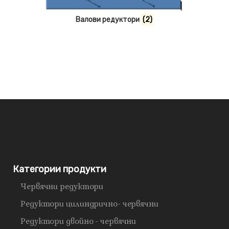
Валови редуктори
(2)
Категории продукти
Червячни редуктори
Редуктори цилиндрично- червячни
Редуктори двойно - червячни