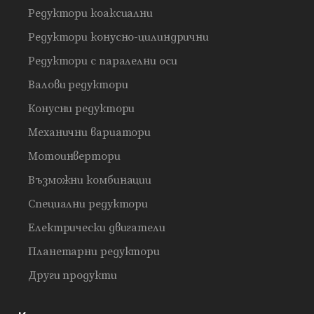
Редуктори коаксиални
Редуктори конусно-цилиндрични
Редуктори с паралелни оси
Валови редуктори
Конусни редуктори
Механични вариатори
Мотоинвертори
Възможни комбинации
Специални редуктори
Електрически двигатели
Планетарни редуктори
Други продукти