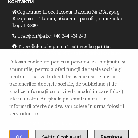
Контакти
Седалище: Шосе Плоещ-Валени № 29A, град
Болдещи – Скаени, област Прахова, пощенски
код: 105300
Телефон/факс: +40 244 434 243
Търговски оферти и Технически данни:
0725.930.905 / 0725.930.957 / sales@sitibalkania.ro
Folosim cookie-uri pentru a personaliza conținutul și
Генерален директор: 0725.930.906 /
anunțurile, pentru a oferi funcții de rețele sociale și
office@sitibalkania.ro
pentru a analiza traficul. De asemenea, le oferim
Поддръжка / Сервизи / Гаранция: 0725.930.907 /
partenerilor de rețele sociale, de publicitate și de
0725.930.908 / mentenanta@sitibalkania.ro
analize informații cu privire la modul în care folosiți
site-ul nostru. Aceștia le pot combina cu alte
informații oferite de dvs. sau culese în urma folosirii
serviciilor lor.
2011 - 2025 © Siti Balkania SRL. Toate drepturile
rezervate.
OK
Setări Cookie-uri
Respinge