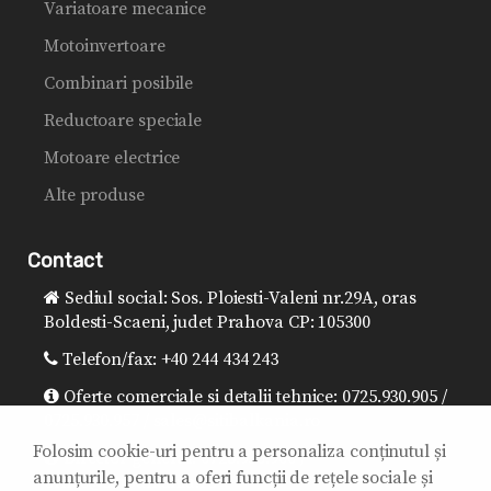
Variatoare mecanice
Motoinvertoare
Combinari posibile
Reductoare speciale
Motoare electrice
Alte produse
Contact
Sediul social: Sos. Ploiesti-Valeni nr.29A, oras
Boldesti-Scaeni, judet Prahova CP: 105300
Telefon/fax: +40 244 434 243
Oferte comerciale si detalii tehnice: 0725.930.905 /
0725.930.957 / sales@sitibalkania.ro
Folosim cookie-uri pentru a personaliza conținutul și
Director general: 0725.930.906 /
anunțurile, pentru a oferi funcții de rețele sociale și
office@sitibalkania.ro