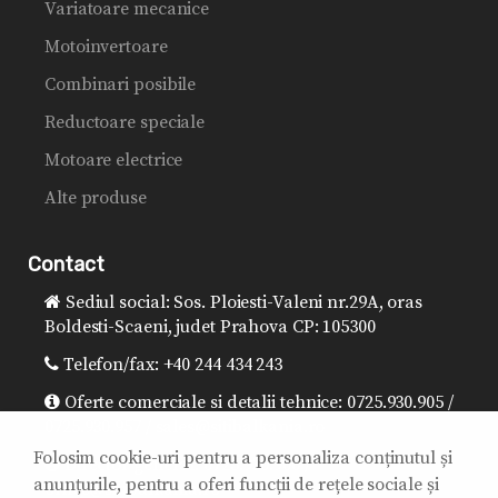
Variatoare mecanice
Motoinvertoare
Combinari posibile
Reductoare speciale
Motoare electrice
Alte produse
Contact
Sediul social: Sos. Ploiesti-Valeni nr.29A, oras
Boldesti-Scaeni, judet Prahova CP: 105300
Telefon/fax: +40 244 434 243
Oferte comerciale si detalii tehnice: 0725.930.905 /
0725.930.957 / sales@sitibalkania.ro
Folosim cookie-uri pentru a personaliza conținutul și
Director general: 0725.930.906 /
anunțurile, pentru a oferi funcții de rețele sociale și
office@sitibalkania.ro