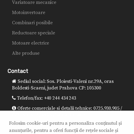
Variatoare mecanice
Motoinvertoare
Combinari posibile
Reductoare speciale
Motoare electrice
Alte produse
Contact
Sediul social: Sos. Ploiesti-Valeni nr.29A, oras
Boldesti-Scaeni, judet Prahova CP: 105300
Telefon/fax: +40 244 434 243
Oferte comerciale si detalii tehnice: 0725.930.905 /
0725.930.957 / sales@sitibalkania.ro
Folosim cookie-uri pentru a personaliza conținutul și
Director general: 0725.930.906 /
anunțurile, pentru a oferi funcții de rețele sociale și
office@sitibalkania.ro