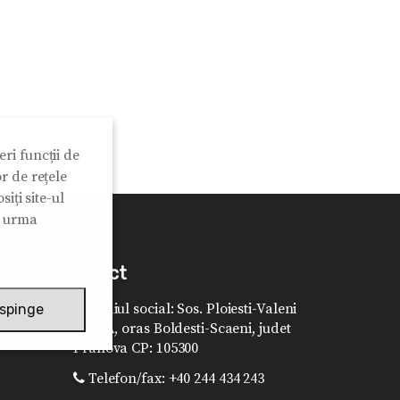
ri funcții de
r de rețele
iți site-ul
n urma
Contact
Sediul social: Sos. Ploiesti-Valeni
spinge
nr.29A, oras Boldesti-Scaeni, judet
Prahova CP: 105300
Telefon/fax: +40 244 434 243