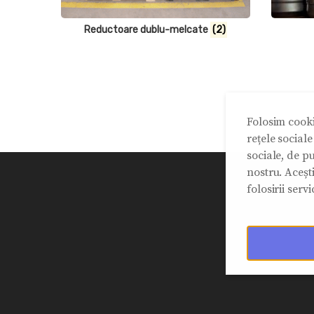
Reductoare dublu-melcate
(2)
Folosim cooki
rețele social
sociale, de pu
nostru. Aceșt
folosirii servic