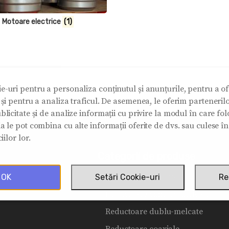
Motoare electrice
(1)
e-uri pentru a personaliza conținutul și anunțurile, pentru a ofe
e și pentru a analiza traficul. De asemenea, le oferim partenerilo
blicitate și de analize informații cu privire la modul în care folos
ia le pot combina cu alte informații oferite de dvs. sau culese î
iilor lor.
Categorii de produse
Reductoare melcate
OK
Setări Cookie-uri
Re
Reductoare cilindro-melcate
Reductoare dublu-melcate