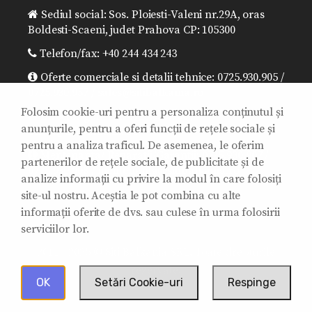
Sediul social: Sos. Ploiesti-Valeni nr.29A, oras
Boldesti-Scaeni, judet Prahova CP: 105300
Telefon/fax: +40 244 434 243
Oferte comerciale si detalii tehnice: 0725.930.905 /
0725.930.957 / sales@sitibalkania.ro
Folosim cookie-uri pentru a personaliza conținutul și
Director general: 0725.930.906 /
anunțurile, pentru a oferi funcții de rețele sociale și
office@sitibalkania.ro
pentru a analiza traficul. De asemenea, le oferim
Mentenanta/ Reparatii/Garantii: 0725.930.907 /
partenerilor de rețele sociale, de publicitate și de
0725.930.908 / mentenanta@sitibalkania.ro
analize informații cu privire la modul în care folosiți
site-ul nostru. Aceștia le pot combina cu alte
informații oferite de dvs. sau culese în urma folosirii
serviciilor lor.
2011 - 2025 © Siti Balkania SRL. Toate drepturile
rezervate.
OK
Setări Cookie-uri
Respinge