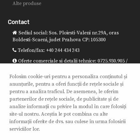
Alte produse
Contact
Sediul social: Sos. Ploiesti-Valeni nr.29A, oras
Boldesti-Scaeni, judet Prahova CP: 105300
Telefon/fax: +40 244 434 243
Oferte comerciale si detalii tehnice: 0725.930.905 /
0725.930.957 / sales@sitibalkania.ro
Folosim cookie-uri pentru a personaliza conținutul și
Director general: 0725.930.906 /
anunțurile, pentru a oferi funcții de rețele sociale și
office@sitibalkania.ro
pentru a analiza traficul. De asemenea, le oferim
Mentenanta/ Reparatii/Garantii: 0725.930.907 /
partenerilor de rețele sociale, de publicitate și de
0725.930.908 / mentenanta@sitibalkania.ro
analize informații cu privire la modul în care folosiți
site-ul nostru. Aceștia le pot combina cu alte
informații oferite de dvs. sau culese în urma folosirii
serviciilor lor.
2011 - 2025 © Siti Balkania SRL. Toate drepturile