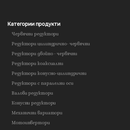
Категории продукти
Червячни редуктори
Редуктори цилиндрично- червячни
Редуктори двойно - червячни
Редуктори коаксиални
Редуктори конусно-цилиндрични
Редуктори с паралелни оси
Валови редуктори
Конусни редуктори
Механични вариатори
Мотоинвертори