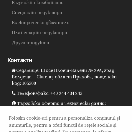
Възможни комбинации
Специални редуктори
Електрически двигатели
Планетарни редуктори
Други продукти
Контакти
Седалище: Шосе Плоещ-Валени № 29A, град
Болдещи – Скаени, област Прахова, пощенски
код: 105300
Телефон/факс: +40 244 434 243
Търговски оферти и Технически данни:
0725.930.905 / 0725.930.957 / sales@sitibalkania.ro
Folosim cookie-uri pentru a personaliza conținutul și
Генерален директор: 0725.930.906 /
anunțurile, pentru a oferi funcții de rețele sociale și
office@sitibalkania.ro